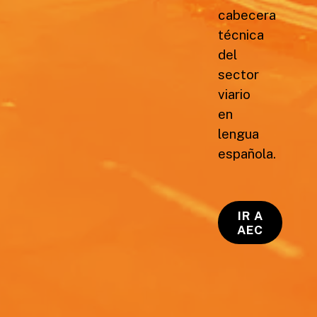
cabecera
técnica
del
sector
viario
en
lengua
española.
IR A
AEC