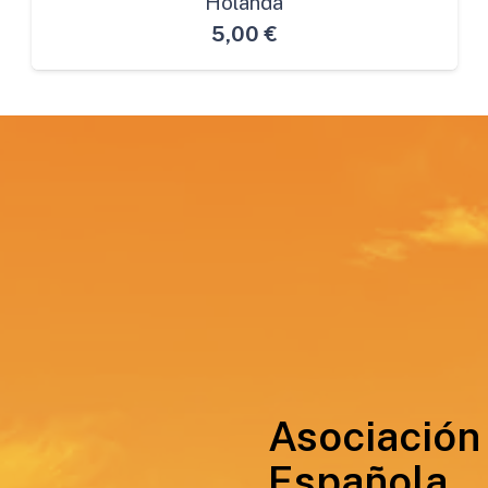
Holanda
5,00
€
Asociación
Española