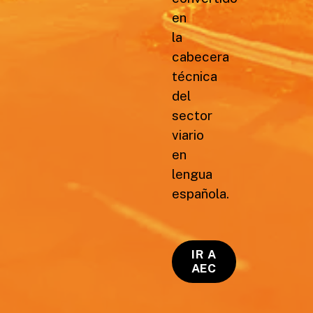
en
la
cabecera
técnica
del
sector
viario
en
lengua
española.
IR A
AEC