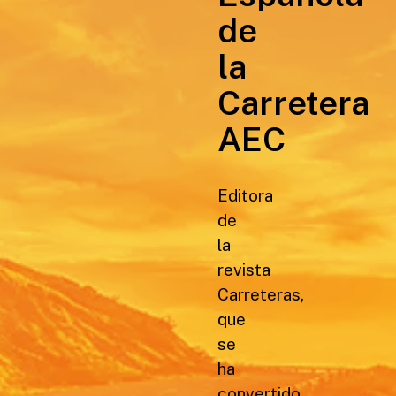
de
la
Carretera
AEC
Editora
de
la
revista
Carreteras,
que
se
ha
convertido