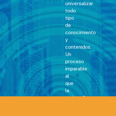
universalizar
todo
tipo
de
conocimiento
y
contenidos.
Un
proceso
imparable
al
que
la
revista Carreteras no
podía
permanecer