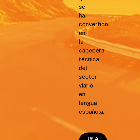
se
ha
convertido
en
la
cabecera
técnica
del
sector
viario
en
lengua
española.
IR A