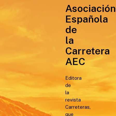
Asociación
Española
de
la
Carretera
AEC
Editora
de
la
revista
Carreteras,
que