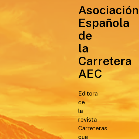
Asociación
Española
de
la
Carretera
AEC
Editora
de
la
revista
Carreteras,
que