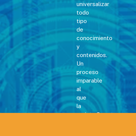
universalizar
todo
tipo
de
conocimiento
y
contenidos.
Un
proceso
imparable
al
que
la
revista Carreteras no
podía
permanecer