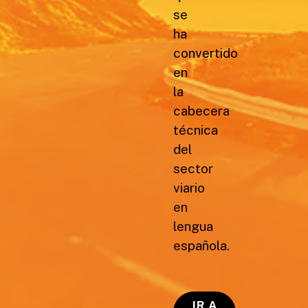
se
ha
convertido
en
la
cabecera
técnica
del
sector
viario
en
lengua
española.
IR A