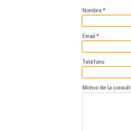
Contacto
Nombre
*
Email
*
Teléfono
Motivo de la consul