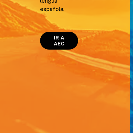
lengua
española.
IR A
AEC