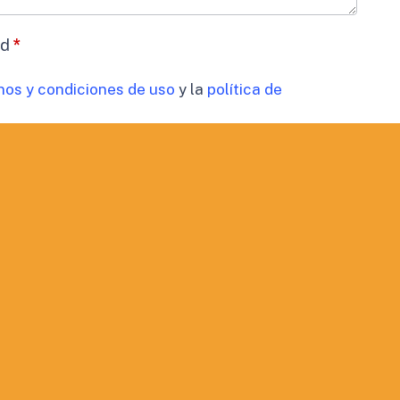
ad
*
nos y condiciones de uso
y la
política de
datos
*
timiento para el tratamiento de los datos de mi
cidad
 comunicaciones comerciales.
ORMACIÓN