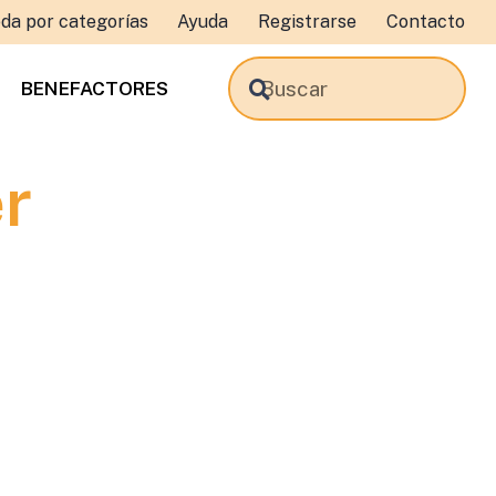
da por categorías
Ayuda
Registrarse
Contacto
BENEFACTORES
r