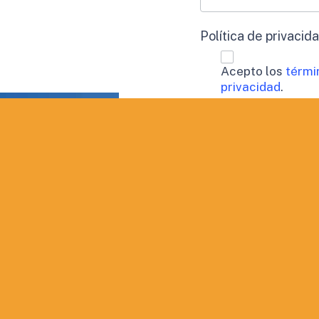
Política de privacid
Acepto los
térmi
privacidad
.
Procesamiento de 
Doy mi consen
perfil.
Aceptación de publi
Deseo recibir
QUIERO INF