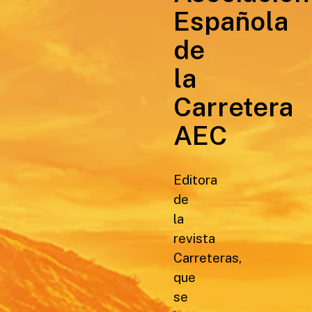
Española
de
la
Carretera
AEC
Editora
de
la
revista
Carreteras,
que
se