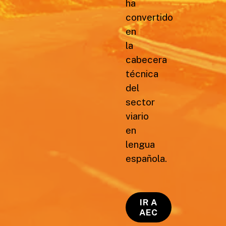
ha
convertido
en
la
cabecera
técnica
del
sector
viario
en
lengua
española.
IR A
AEC