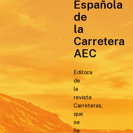
Española
de
la
Carretera
AEC
Editora
de
la
revista
Carreteras,
que
se
ha