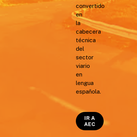
convertido
en
la
cabecera
técnica
del
sector
viario
en
lengua
española.
IR A
AEC