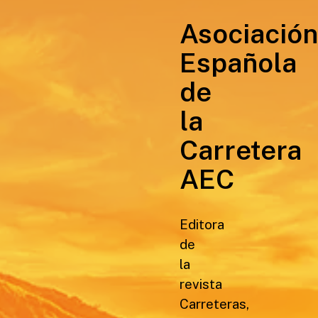
Asociació
Española
de
la
Carretera
AEC
Editora
de
la
revista
Carreteras,