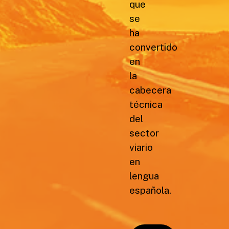
que
se
ha
convertido
en
la
cabecera
técnica
del
sector
viario
en
lengua
española.