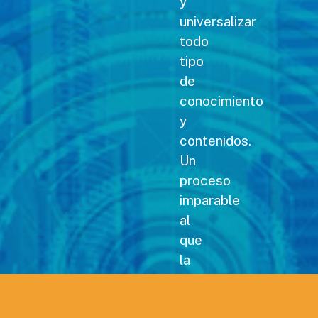
y
universalizar
todo
tipo
de
conocimiento
y
contenidos.
Un
proceso
imparable
al
que
la
revista Carreteras no
podía