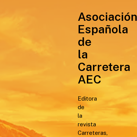
Asociació
Española
de
la
Carretera
AEC
Editora
de
la
revista
Carreteras,