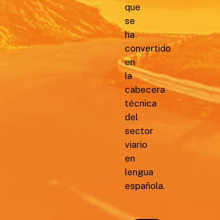
que
se
ha
convertido
en
la
cabecera
técnica
del
sector
viario
en
lengua
española.