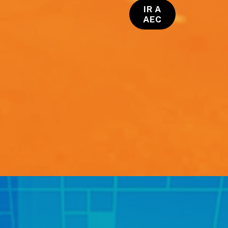
IR A
AEC