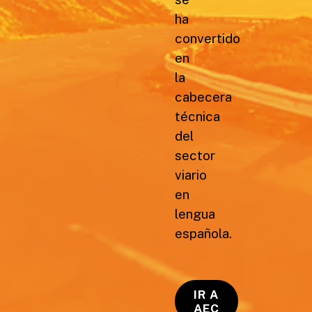
ha
convertido
en
la
cabecera
técnica
del
sector
viario
en
lengua
española.
IR A
AEC