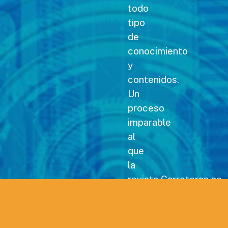
todo
tipo
de
conocimiento
y
contenidos.
Un
proceso
imparable
al
que
la
revista Carreteras no
podía
permanecer
ajena,