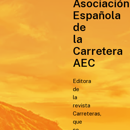
Asociación
Española
de
la
Carretera
AEC
Editora
de
la
revista
Carreteras,
que
se