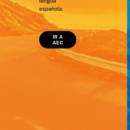
lengua
española.
IR A
AEC