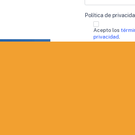
Política de privacid
Acepto los
térmi
privacidad
.
Procesamiento de 
Doy mi consen
perfil.
Aceptación de publi
Deseo recibir
QUIERO INF