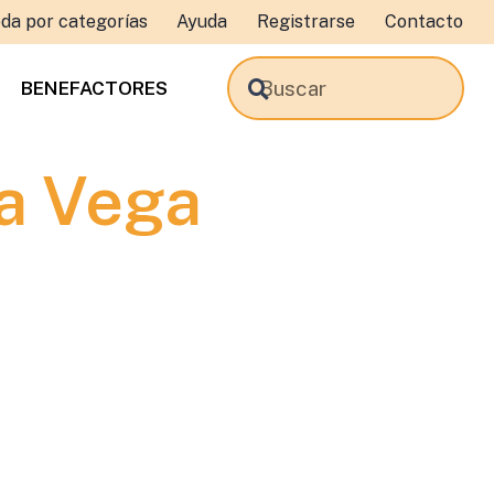
da por categorías
Ayuda
Registrarse
Contacto
BENEFACTORES
la Vega