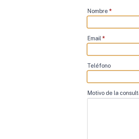
Contacto
Nombre
*
Email
*
Teléfono
Motivo de la consul