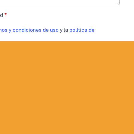
ad
*
nos y condiciones de uso
y la
política de
datos
*
timiento para el tratamiento de los datos de mi
cidad
 comunicaciones comerciales.
ORMACIÓN