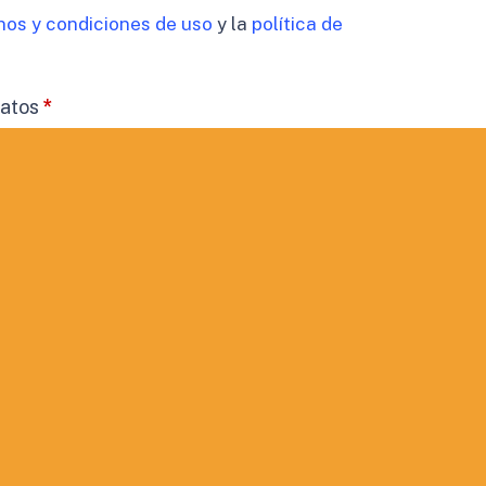
nos y condiciones de uso
y la
política de
datos
*
timiento para el tratamiento de los datos de mi
cidad
 comunicaciones comerciales.
ORMACIÓN