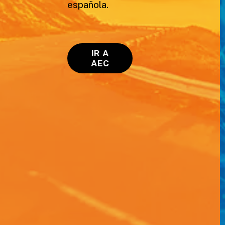
española.
IR A
AEC