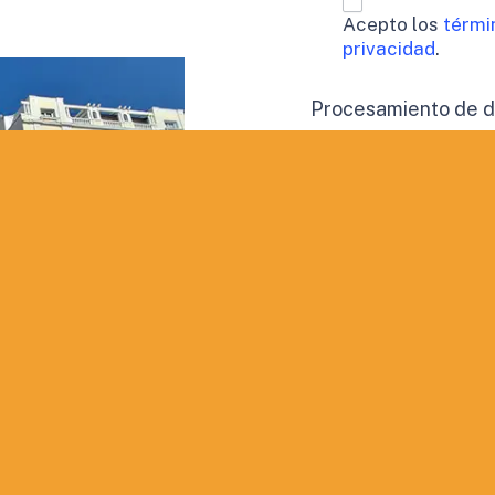
Acepto los
térmi
privacidad
.
Procesamiento de 
Doy mi consen
perfil.
Aceptación de publi
Deseo recibir
QUIERO INF