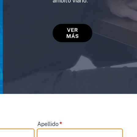
ámbito viario.
VER
MÁS
Apellido
*