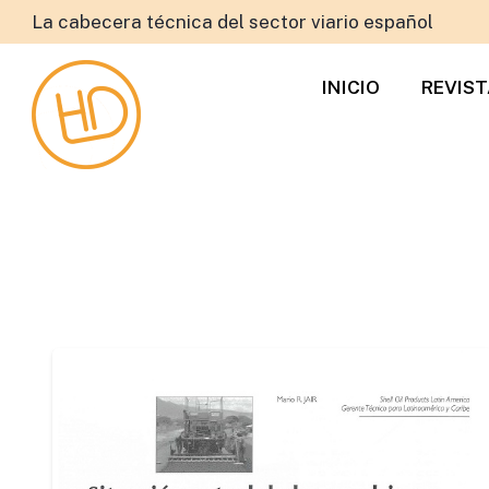
La cabecera técnica del sector viario español
INICIO
REVIS