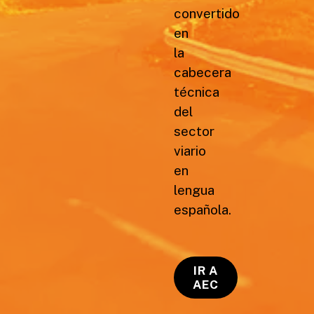
convertido
en
la
cabecera
técnica
del
sector
viario
en
lengua
española.
IR A
AEC