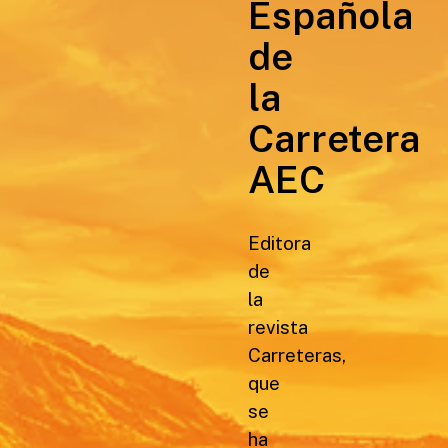
Española
de
la
Carretera
AEC
Editora
de
la
revista
Carreteras,
que
se
ha