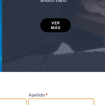
ámbito viario.
VER
MÁS
Apellido
*