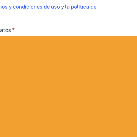
nos y condiciones de uso
y la
política de
datos
*
timiento para el tratamiento de los datos de mi
cidad
 comunicaciones comerciales.
ORMACIÓN