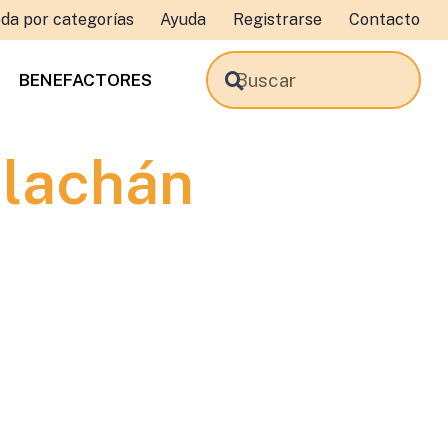
da por categorías
Ayuda
Registrarse
Contacto
BENEFACTORES
ilachán