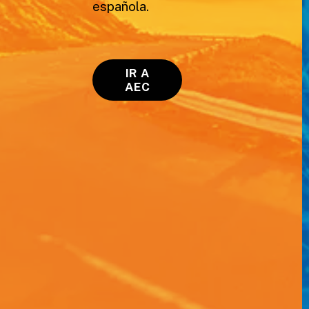
española.
IR A
AEC