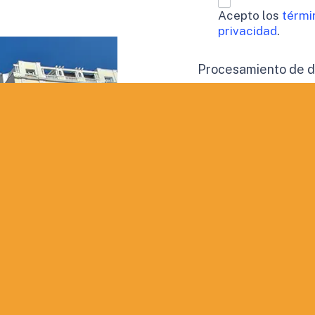
Acepto los
térmi
privacidad
.
Procesamiento de 
Doy mi consen
perfil.
Aceptación de publi
Deseo recibir
QUIERO INF