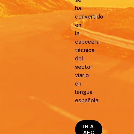
ha
convertido
en
la
cabecera
técnica
del
sector
viario
en
lengua
española.
IR A
AEC