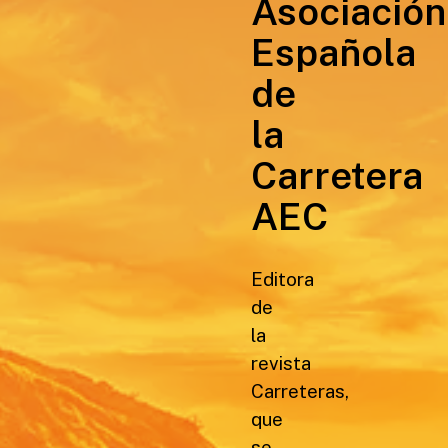
Asociación
Española
de
la
Carretera
AEC
Editora
de
la
revista
Carreteras,
que
se