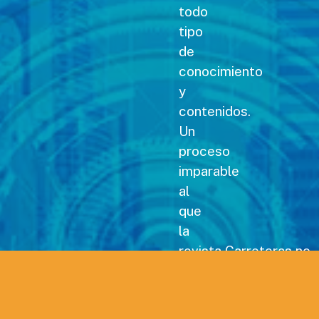
todo
tipo
de
conocimiento
y
contenidos.
Un
proceso
imparable
al
que
la
revista Carreteras no
podía
permanecer
ajena,