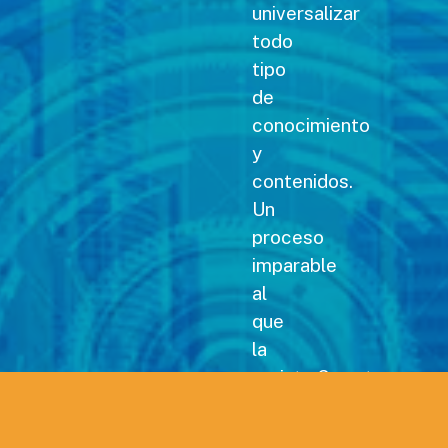
universalizar
todo
tipo
de
conocimiento
y
contenidos.
Un
proceso
imparable
al
que
la
revista Carreteras no
podía
permanecer