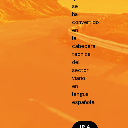
se
ha
convertido
en
la
cabecera
técnica
del
sector
viario
en
lengua
española.
IR A