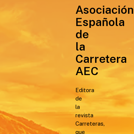
Asociación
Española
de
la
Carretera
AEC
Editora
de
la
revista
Carreteras,
que