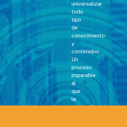
universalizar
todo
tipo
de
conocimiento
y
contenidos.
Un
proceso
imparable
al
que
la
revista Carreteras no
podía
permanecer