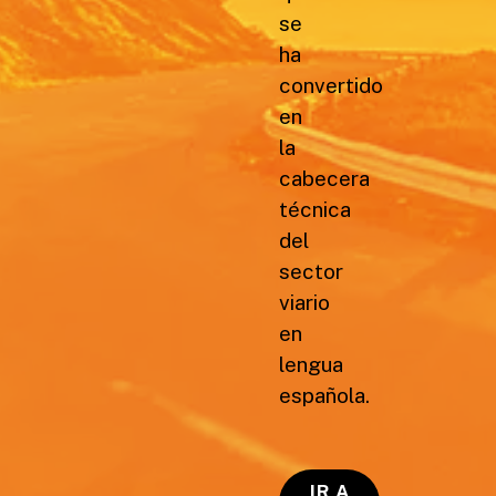
se
ha
convertido
en
la
cabecera
técnica
del
sector
viario
en
lengua
española.
IR A