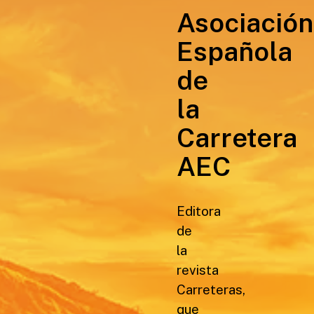
Asociación
Española
de
la
Carretera
AEC
Editora
de
la
revista
Carreteras,
que