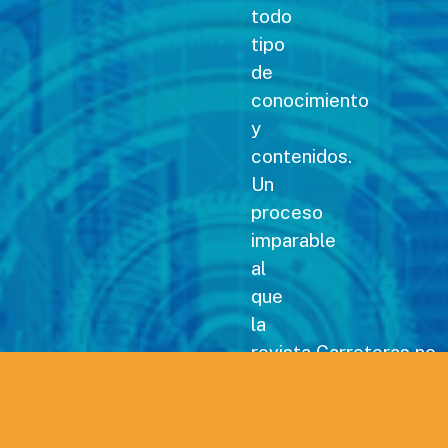
todo
tipo
de
conocimiento
y
contenidos.
Un
proceso
imparable
al
que
la
revista Carreteras no
podía
permanecer
ajena,