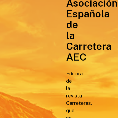
Asociación
Española
de
la
Carretera
AEC
Editora
de
la
revista
Carreteras,
que
se