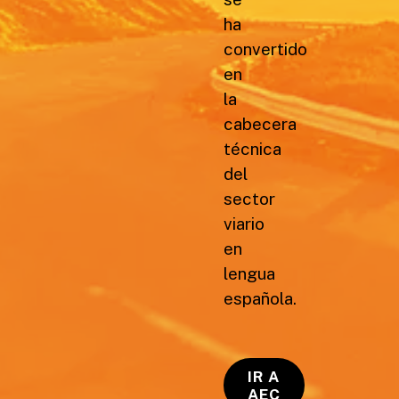
ha
convertido
en
la
cabecera
técnica
del
sector
viario
en
lengua
española.
IR A
AEC