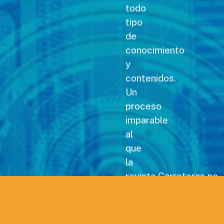
todo
tipo
de
conocimiento
y
contenidos.
Un
proceso
imparable
al
que
la
revista Carreteras no
podía
permanecer
ajena,