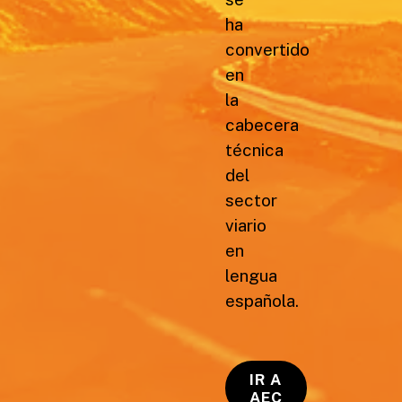
ha
convertido
en
la
cabecera
técnica
del
sector
viario
en
lengua
española.
IR A
AEC