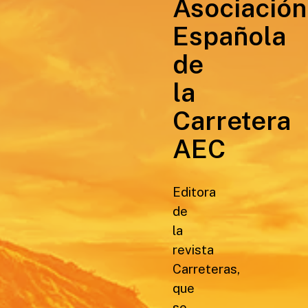
Asociación
Española
de
la
Carretera
AEC
Editora
de
la
revista
Carreteras,
que
se