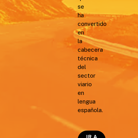
se
ha
convertido
en
la
cabecera
técnica
del
sector
viario
en
lengua
española.
IR A