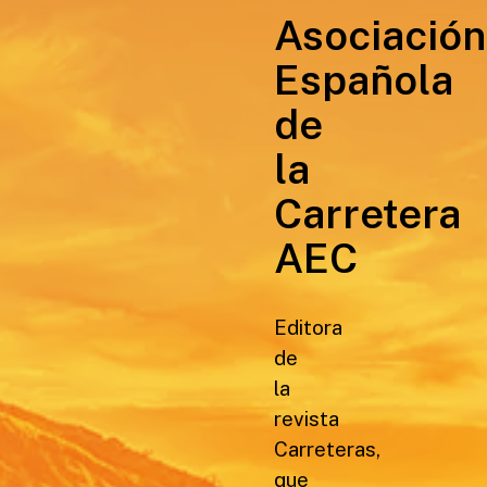
Asociación
Española
de
la
Carretera
AEC
Editora
de
la
revista
Carreteras,
que