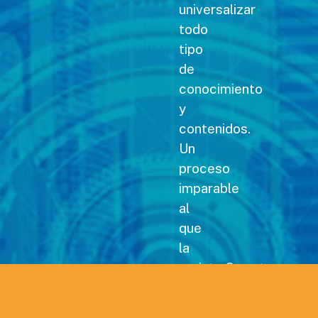
universalizar
todo
tipo
de
conocimiento
y
contenidos.
Un
proceso
imparable
al
que
la
revista Carreteras no
podía
permanecer