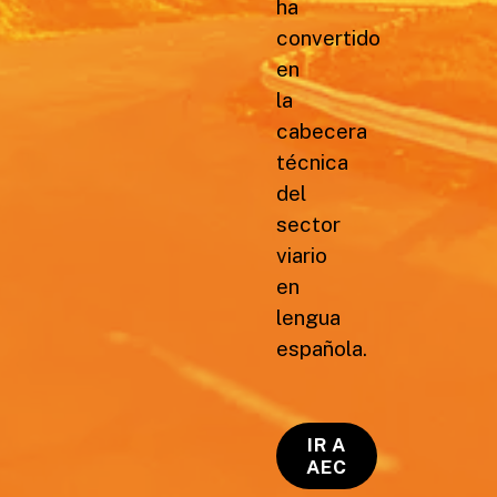
ha
convertido
en
la
cabecera
técnica
del
sector
viario
en
lengua
española.
IR A
AEC