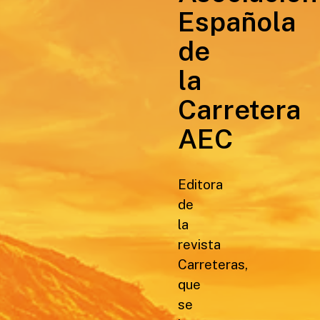
Española
de
la
Carretera
AEC
Editora
de
la
revista
Carreteras,
que
se