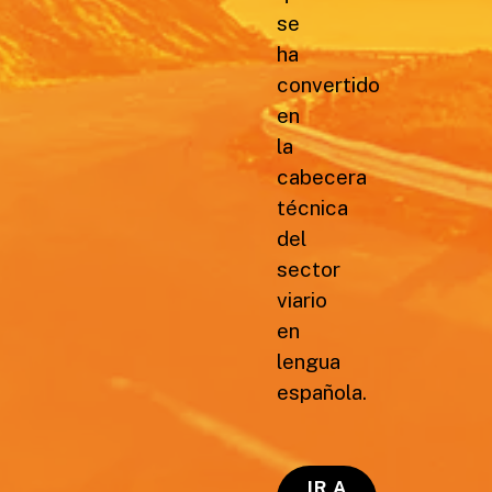
se
ha
convertido
en
la
cabecera
técnica
del
sector
viario
en
lengua
española.
IR A