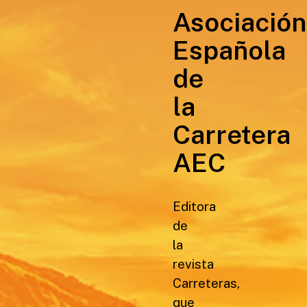
Asociación
Española
de
la
Carretera
AEC
Editora
de
la
revista
Carreteras,
que