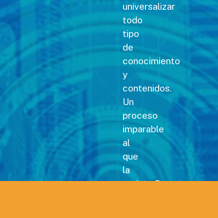
universalizar
todo
tipo
de
conocimiento
y
contenidos.
Un
proceso
imparable
al
que
la
revista Carreteras no
podía
permanecer