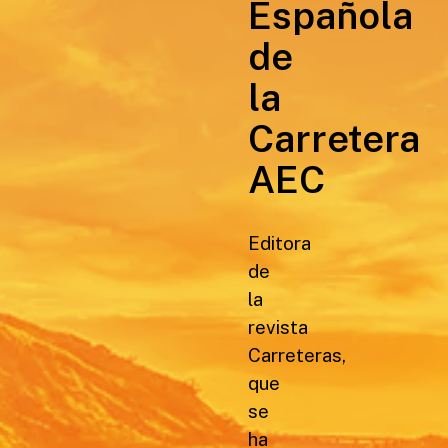
Española
de
la
Carretera
AEC
Editora
de
la
revista
Carreteras,
que
se
ha