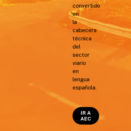
convertido
en
la
cabecera
técnica
del
sector
viario
en
lengua
española.
IR A
AEC