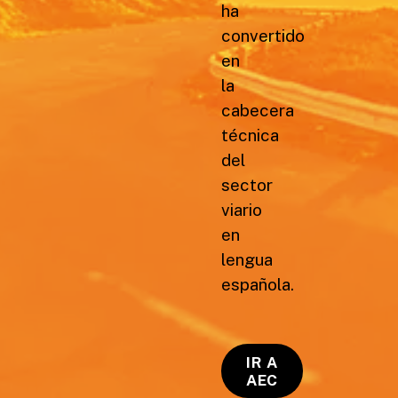
ha
convertido
en
la
cabecera
técnica
del
sector
viario
en
lengua
española.
IR A
AEC