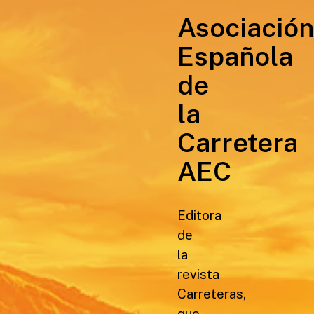
Asociación
Española
de
la
Carretera
AEC
Editora
de
la
revista
Carreteras,
que