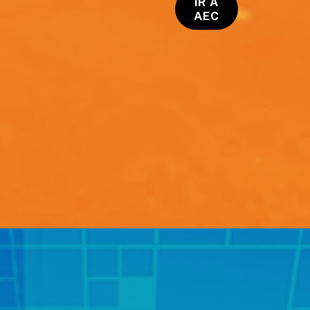
IR A
AEC