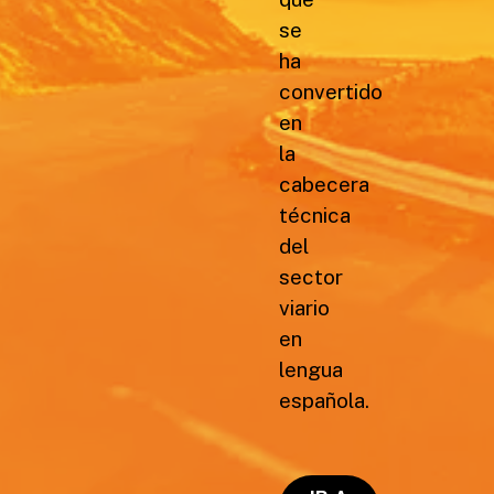
se
ha
convertido
en
la
cabecera
técnica
del
sector
viario
en
lengua
española.