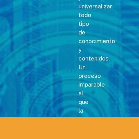
universalizar
todo
tipo
de
conocimiento
y
contenidos.
Un
proceso
imparable
al
que
la
revista Carreteras no
podía
permanecer