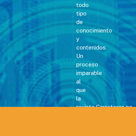
todo
tipo
de
conocimiento
y
contenidos.
Un
proceso
imparable
al
que
la
revista Carreteras no
podía
permanecer
ajena,