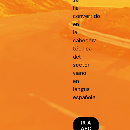
ha
convertido
en
la
cabecera
técnica
del
sector
viario
en
lengua
española.
IR A
AEC