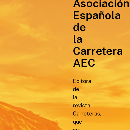
Asociación
Española
de
la
Carretera
AEC
Editora
de
la
revista
Carreteras,
que
se