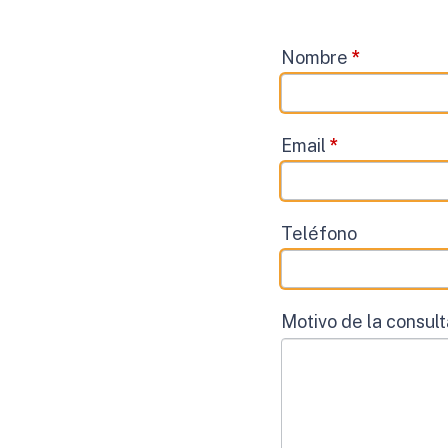
Contacto
Nombre
*
Email
*
Teléfono
Motivo de la consul