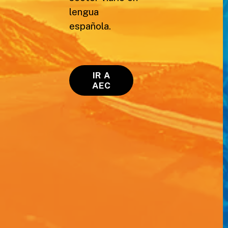
lengua
española.
IR A
AEC