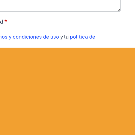
ad
*
nos y condiciones de uso
y la
política de
datos
*
timiento para el tratamiento de los datos de mi
cidad
 comunicaciones comerciales.
ORMACIÓN