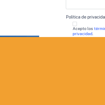
Política de privacid
Acepto los
térmi
privacidad
.
Procesamiento de 
Doy mi consen
perfil.
Aceptación de publi
Deseo recibir
QUIERO INF