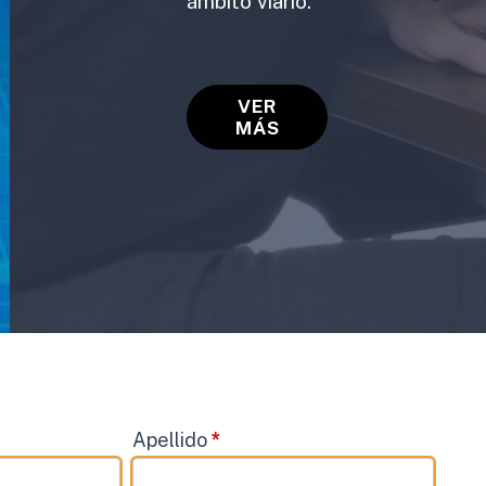
ámbito viario.
VER
MÁS
Apellido
*