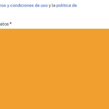
nos y condiciones de uso
y la
política de
datos
*
timiento para el tratamiento de los datos de mi
cidad
 comunicaciones comerciales.
ORMACIÓN