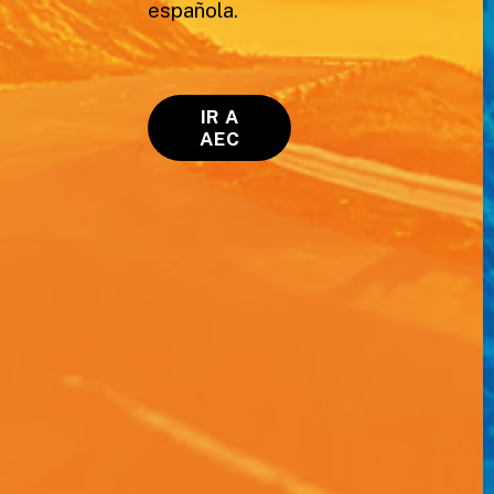
española.
IR A
AEC