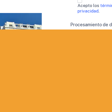
Acepto los
térmi
privacidad
.
Procesamiento de 
Doy mi consen
perfil.
Aceptación de publi
Deseo recibir
QUIERO INF