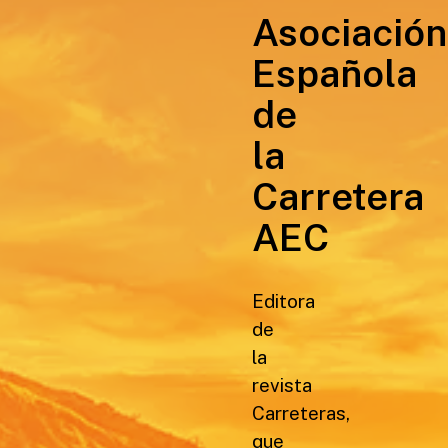
Asociación
Española
de
la
Carretera
AEC
Editora
de
la
revista
Carreteras,
que