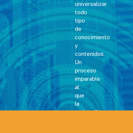
universalizar
todo
tipo
de
conocimiento
y
contenidos.
Un
proceso
imparable
al
que
la
revista Carreteras no
podía
permanecer