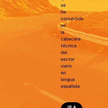
se
ha
convertido
en
la
cabecera
técnica
del
sector
viario
en
lengua
española.
IR A