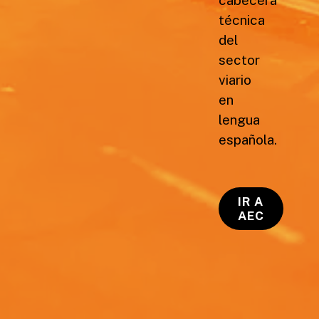
técnica
del
sector
viario
en
lengua
española.
IR A
AEC