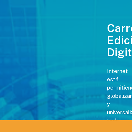
Carr
Edic
Digit
Internet
está
permitien
globalizar
y
universali
todo
tipo