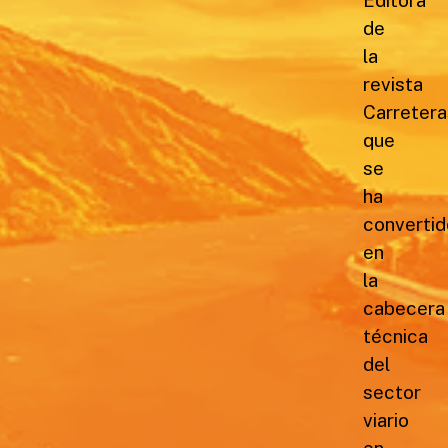
de
la
revista
Carretera
que
se
ha
convertid
en
la
cabecera
técnica
del
sector
viario
en