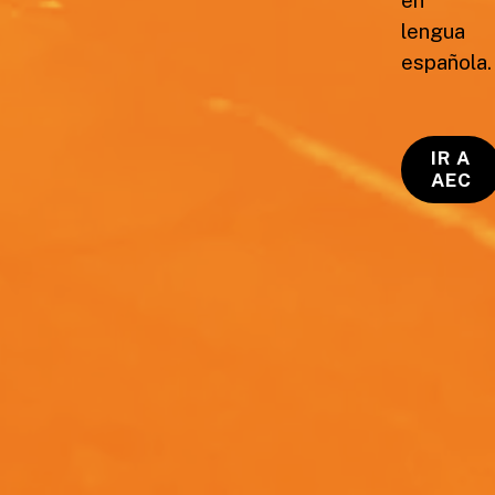
lengua
española.
IR A
AEC