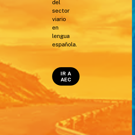
del
sector
viario
en
lengua
española.
IR A
AEC