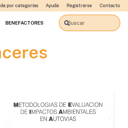
da por categorías
Ayuda
Registrarse
Contacto
BENEFACTORES
áceres