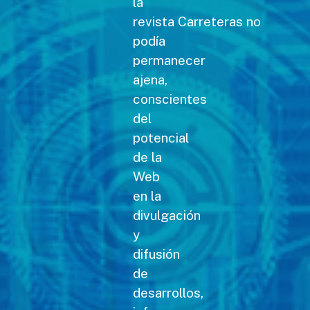
la
revista Carreteras no
podía
permanecer
ajena,
conscientes
del
potencial
de la
Web
en la
divulgación
y
difusión
de
desarrollos,