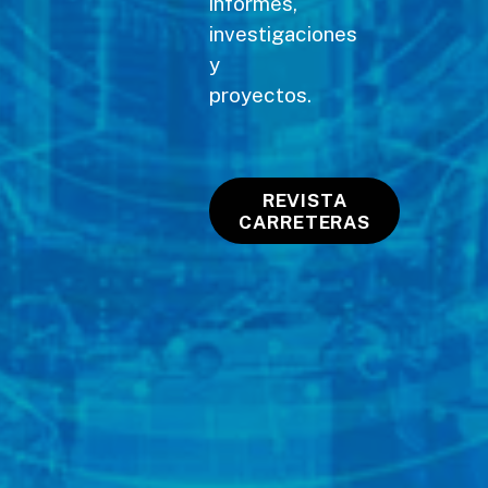
informes,
investigaciones
y
proyectos.
REVISTA
CARRETERAS