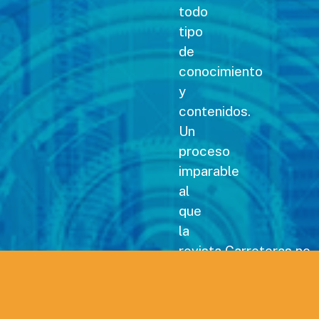
todo
tipo
de
conocimiento
y
contenidos.
Un
proceso
imparable
al
que
la
revista Carreteras no
podía
permanecer
ajena,