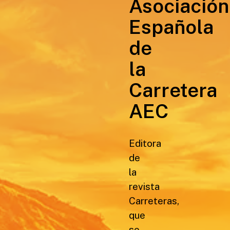
Asociación
Española
de
la
Carretera
AEC
Editora
de
la
revista
Carreteras,
que
se