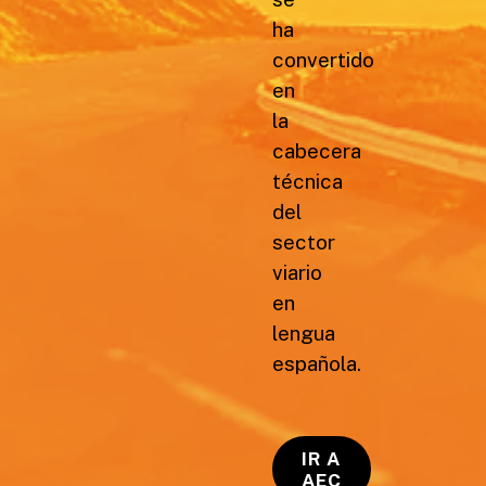
ha
convertido
en
la
cabecera
técnica
del
sector
viario
en
lengua
española.
IR A
AEC