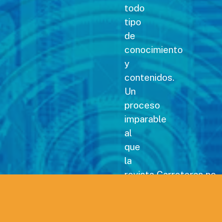
todo
tipo
de
conocimiento
y
contenidos.
Un
proceso
imparable
al
que
la
revista Carreteras no
podía
permanecer
ajena,