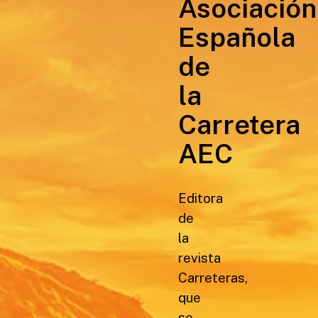
Asociación
Española
de
la
Carretera
AEC
Editora
de
la
revista
Carreteras,
que
se