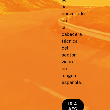
ha
convertido
en
la
cabecera
técnica
del
sector
viario
en
lengua
española.
IR A
AEC