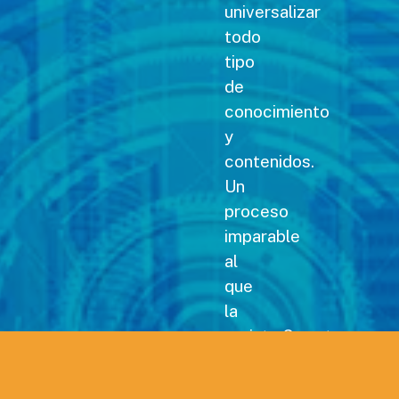
universalizar
todo
tipo
de
conocimiento
y
contenidos.
Un
proceso
imparable
al
que
la
revista Carreteras no
podía
permanecer