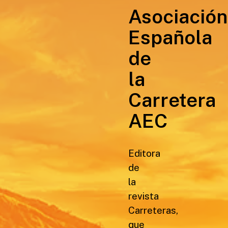
Asociación
Española
de
la
Carretera
AEC
Editora
de
la
revista
Carreteras,
que