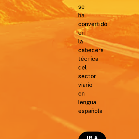
se
ha
convertido
en
la
cabecera
técnica
del
sector
viario
en
lengua
española.
IR A