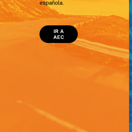
española.
IR A
AEC