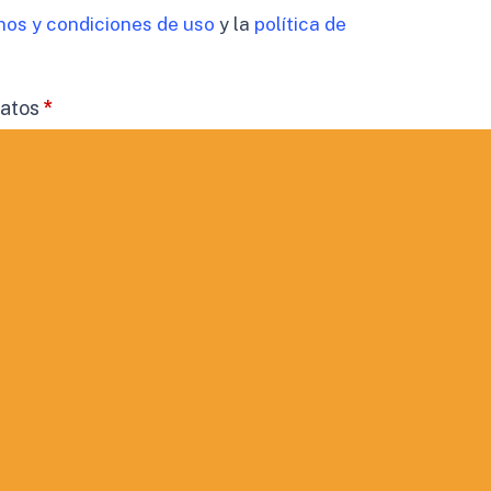
nos y condiciones de uso
y la
política de
datos
*
timiento para el tratamiento de los datos de mi
cidad
 comunicaciones comerciales.
ORMACIÓN