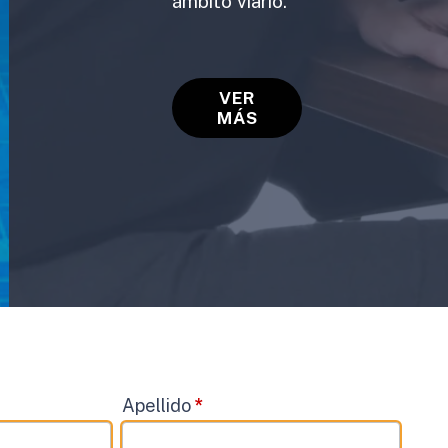
ámbito viario.
VER
MÁS
Apellido
*