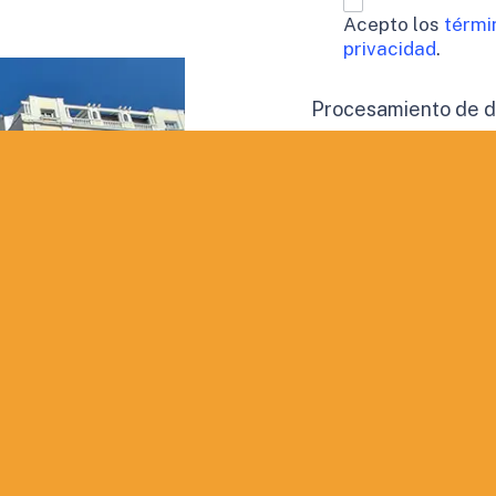
Acepto los
térmi
privacidad
.
Procesamiento de 
Doy mi consen
perfil.
Aceptación de publi
Deseo recibir
QUIERO INF