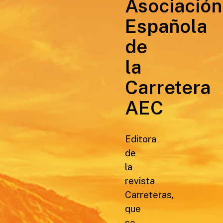
Asociación
Española
de
la
Carretera
AEC
Editora
de
la
revista
Carreteras,
que
se