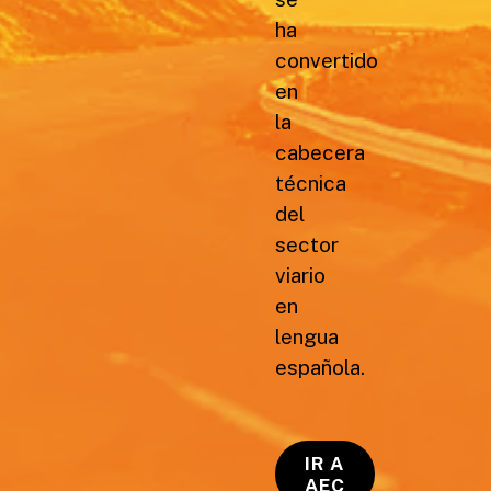
ha
convertido
en
la
cabecera
técnica
del
sector
viario
en
lengua
española.
IR A
AEC