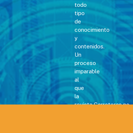
todo
tipo
de
conocimiento
y
contenidos.
Un
proceso
imparable
al
que
la
revista Carreteras no
podía
permanecer
ajena,