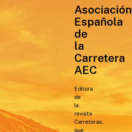
Asociación
Española
de
la
Carretera
AEC
Editora
de
la
revista
Carreteras,
que