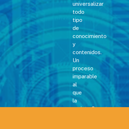
universalizar
todo
tipo
de
conocimiento
y
contenidos.
Un
proceso
imparable
al
que
la
revista Carreteras no
podía
permanecer