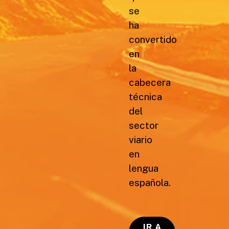
se
ha
convertido
en
la
cabecera
técnica
del
sector
viario
en
lengua
española.
IR A