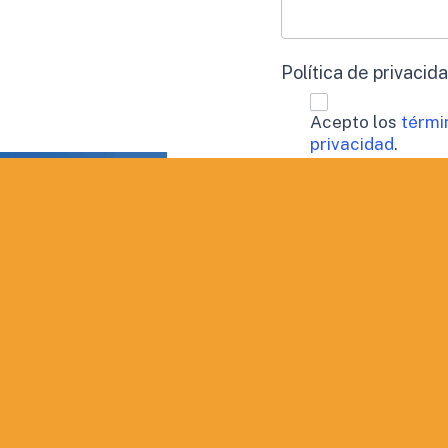
Política de privacid
Acepto los
térmi
privacidad
.
Procesamiento de 
Doy mi consen
perfil.
Aceptación de publi
Deseo recibir
QUIERO INF