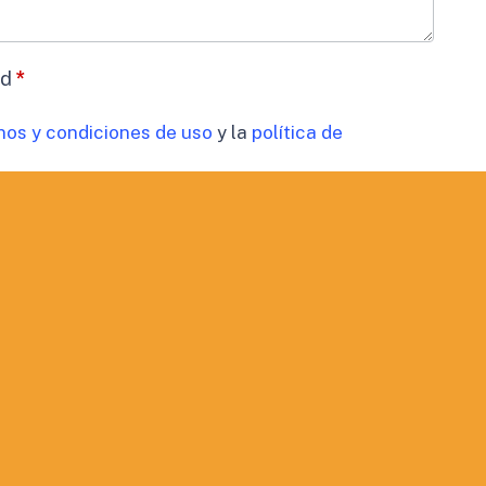
ad
*
nos y condiciones de uso
y la
política de
datos
*
timiento para el tratamiento de los datos de mi
cidad
 comunicaciones comerciales.
ORMACIÓN