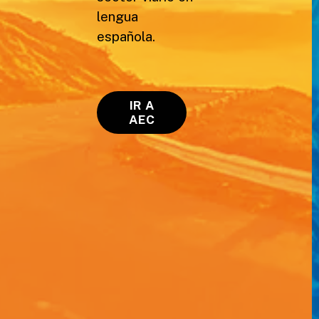
lengua
española.
IR A
AEC