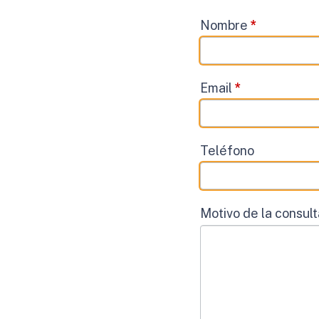
Contacto
Nombre
*
Email
*
Teléfono
Motivo de la consul