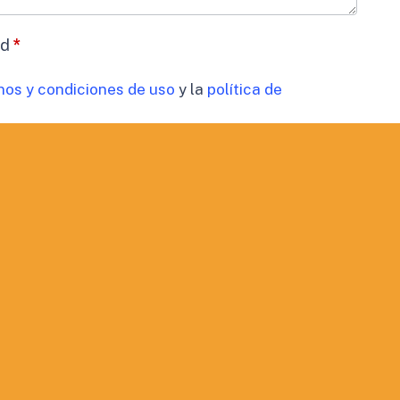
ad
*
nos y condiciones de uso
y la
política de
datos
*
timiento para el tratamiento de los datos de mi
cidad
 comunicaciones comerciales.
ORMACIÓN