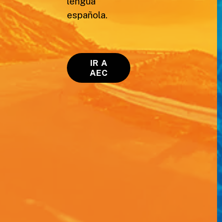
lengua
española.
IR A
AEC