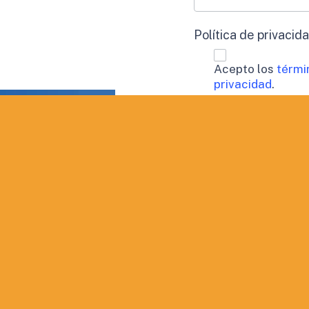
Política de privacid
Acepto los
térmi
privacidad
.
Procesamiento de 
Doy mi consen
perfil.
Aceptación de publi
Deseo recibir
QUIERO INF